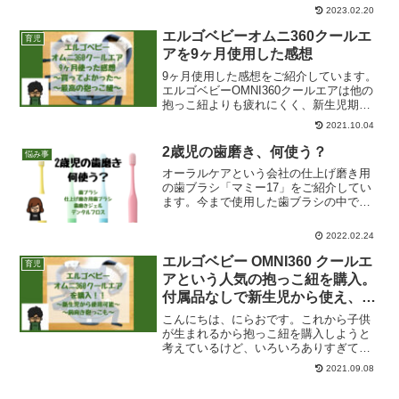
乳瓶を選んでいいのかわかりませんでし
2023.02.20
た。 ガラスとプラスチックどっちがいい
の？ どのメーカーの哺乳瓶がいいの？ サ
エルゴベビーオムニ360クールエ
育児
イズはどれにすれば...
アを9ヶ月使用した感想
9ヶ月使用した感想をご紹介しています。
エルゴベビーOMNI360クールエアは他の
抱っこ紐よりも疲れにくく、新生児期だ
けでなく成長してもずっと使い続けられ
2021.10.04
る素晴らしい抱っこ紐です。
2歳児の歯磨き、何使う？
悩み事
オーラルケアという会社の仕上げ磨き用
の歯ブラシ「マミー17」をご紹介してい
ます。今まで使用した歯ブラシの中でも
一番使いやすく歯の表面がピッカピカに
なる仕上げ磨き用歯ブラシです。その他
2022.02.24
愛用している歯磨きグッズもご紹介して
います。
エルゴベビー OMNI360 クールエ
育児
アという人気の抱っこ紐を購入。
付属品なしで新生児から使え、前
向きだっこもできる抱っこ紐。
こんにちは、にらおです。これから子供
が生まれるから抱っこ紐を購入しようと
考えているけど、いろいろありすぎてど
れを買えばいいかわからない！という方
2021.09.08
も多いと思います。にらおもその一人で
した。調べに調べた末、巷で話題のあの