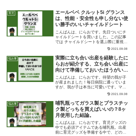
エールベベ クルット5i グランス
育児
は、性能・安全性も申し分ない使
い勝手のいいチャイルドシート
こんばんは、にらおです。先日ついにチ
ャイルドシートを買いました。この記事
では チャイルドシートを選ぶ際に重視し
たこと エールベベのクルット5i グランス
2021.09.08
のご紹介をご紹介しています。たくさん
ありすぎて悩むチャイルドシートいや
実際に立ち合い出産を経験したに
悩み事
ー、本当に悩みまし...
らおが紹介する、立ち会い出産に
向けて準備しておいたほうがいい
こと
こんばんは、にらおです。待望の我が子
が産まれました！毎日病院に通っていま
すが、我が子は本当に可愛いです。マジ
で天使。生まれたての娘今回にらおは、
2021.09.08
出産に立ち会ってきました。人生で数回
あるかわからないぐらい貴重な経験です
哺乳瓶ってガラス製とプラスチッ
悩み事
し、少しでも嫁ちゃんの力...
ク製どっちを買えばいいの？8ヶ
月使用した結論。
こんばんは、にらおです。育児グッズの
中でも必須アイテムである哺乳瓶。出産
前に育児グッズを準備する中で、どの哺