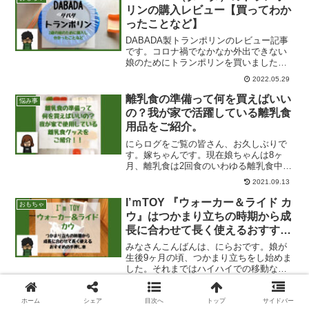
リンの購入レビュー【買ってわか
ったことなど】
DABADA製トランポリンのレビュー記事
です。コロナ禍でなかなか外出できない
娘のためにトランポリンを買いました。
買って分かったことやオススメポイント
2022.05.29
をご紹介しています。
離乳食の準備って何を買えばいい
悩み事
の？我が家で活躍している離乳食
用品をご紹介。
にらログをご覧の皆さん、お久しぶりで
す。嫁ちゃんです。現在娘ちゃんは8ヶ
月、離乳食は2回食のいわゆる離乳食中期
「もぐもぐ期」という時期です。離乳食
2021.09.13
初期が終わり無事中期となり、離乳食作
りにも少しずつ慣れてきたように感じま
I’ｍTOY 『ウォーカー＆ライド カ
おもちゃ
す。そこで、離乳食を始...
ウ』はつかまり立ちの時期から成
長に合わせて長く使えるおすすめ
の手押し車。
みなさんこんばんは、にらおです。娘が
生後9ヶ月の頃、つかまり立ちをし始めま
した。それまではハイハイでの移動なの
で行動範囲は狭かったのですが、つかま
2021.09.13
り立ちを覚えてからはテーブルの縁に沿
って歩いたり、テーブルの上のものに興
ホーム
シェア
目次へ
トップ
サイドバー
抱っこ紐の暑さ対策には抱っこ紐
育児