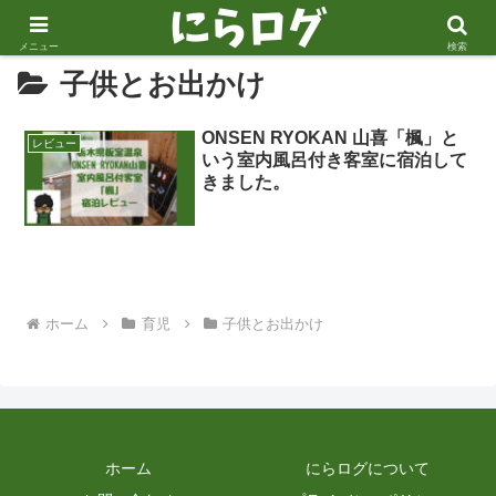
メニュー
検索
子供とお出かけ
ONSEN RYOKAN 山喜「楓」と
レビュー
いう室内風呂付き客室に宿泊して
きました。
ホーム
育児
子供とお出かけ
ホーム
にらログについて