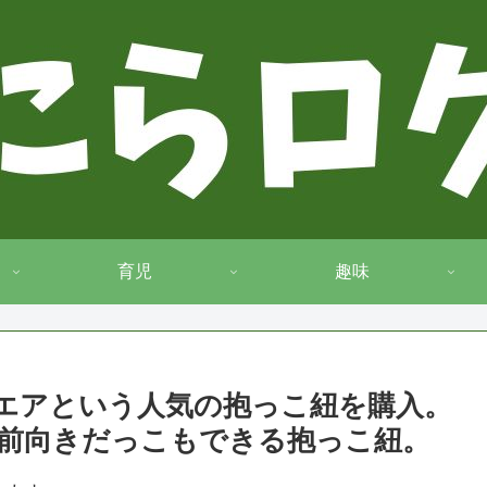
育児
趣味
ールエアという人気の抱っこ紐を購入。
前向きだっこもできる抱っこ紐。