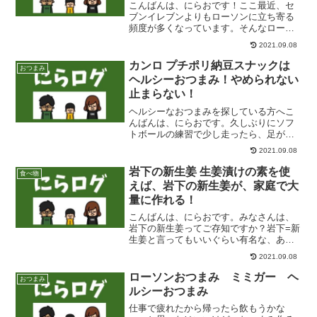
メ。
こんばんは、にらおです！ここ最近、セ
ブンイレブンよりもローソンに立ち寄る
頻度が多くなっています。そんなローソ
ン大好きなにらおが、また美味しいおつ
2021.09.08
まみを見つけましたよー！今回はお腹が
気になる方必見、ヘルシーなおつまみで
カンロ プチポリ納豆スナックは
おつまみ
す！ こんにゃくチップス...
ヘルシーおつまみ！やめられない
止まらない！
ヘルシーなおつまみを探している方へこ
んばんは、にらおです。久しぶりにソフ
トボールの練習で少し走ったら、足が筋
肉痛です。運動不足と年齢による衰えを
2021.09.08
感じております(笑)。「運動したから今日
はご褒美に飲んじゃおうか」って思う
岩下の新生姜 生姜漬けの素を使
食べ物
方々多いと思いますが、...
えば、岩下の新生姜が、家庭で大
量に作れる！
こんばんは、にらおです。みなさんは、
岩下の新生姜ってご存知ですか？岩下=新
生姜と言ってもいいぐらい有名な、あの
生姜のお漬物です。出典：岩下食品公式
2021.09.08
サイトおつまみにも、おかずにもなる万
能なあの岩下の新生姜。にらおが好きな
ローソンおつまみ ミミガー ヘ
おつまみ
バンド「打首獄門同好会...
ルシーおつまみ
仕事で疲れたから帰ったら飲もうかな