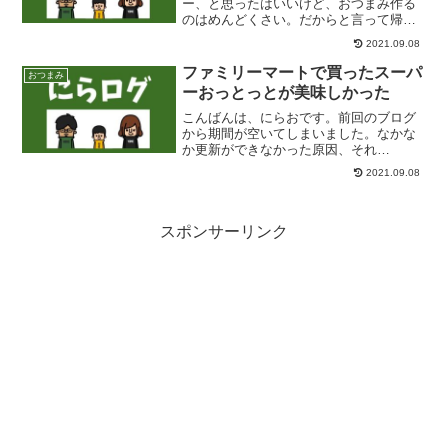
ー、と思ったはいいけど、おつまみ作る
のはめんどくさい。だからと言って帰り
にコンビニによっても、なんかお菓子っ
2021.09.08
ていう気分じゃない。だけどもお惣菜っ
てわけでもないんだよなー。って時あり
ファミリーマートで買ったスーパ
おつまみ
ませんか？ 大体の人は、そ...
ーおっとっとが美味しかった
こんばんは、にらおです。前回のブログ
から期間が空いてしまいました。なかな
か更新ができなかった原因、それ
は・・・田植えです(笑)。なかなか見れな
2021.09.08
い、田植機が苗を植えているところ。動
画でどうぞ！ pic.twitter.com/Cj0p0rRP...
スポンサーリンク