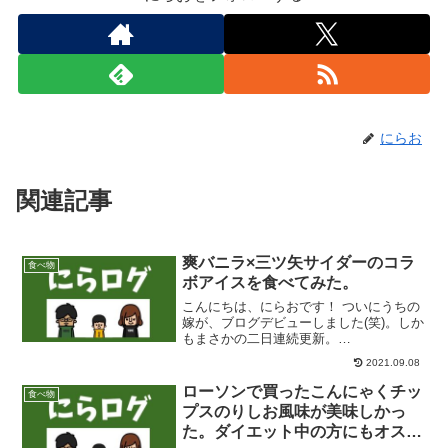
にらお
関連記事
爽バニラ×三ツ矢サイダーのコラ
食べ物
ボアイスを食べてみた。
こんにちは、にらおです！ ついにうちの
嫁が、ブログデビューしました(笑)。しか
もまさかの二日連続更新。
www.niraoblog.com もともといろんなブ
2021.09.08
ログ読むのが好きだったので、「書いて
みたら？」と言ったら、今のところ乗り
ローソンで買ったこんにゃくチッ
食べ物
気で書いてく...
プスのりしお風味が美味しかっ
た。ダイエット中の方にもオスス