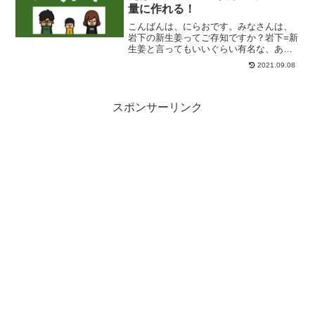
量に作れる！
こんばんは、にらおです。みなさんは、
岩下の新生姜ってご存知ですか？岩下=新
生姜と言ってもいいぐらい有名な、あの
生姜のお漬物です。出典：岩下食品公式
2021.09.08
サイトおつまみにも、おかずにもなる万
能なあの岩下の新生姜。にらおが好きな
バンド「打首獄門同好会...
スポンサーリンク