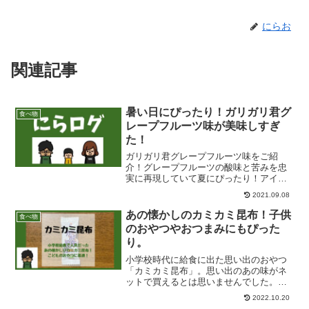
にらお
関連記事
暑い日にぴったり！ガリガリ君グ
食べ物
レープフルーツ味が美味しすぎ
た！
ガリガリ君グレープフルーツ味をご紹
介！グレープフルーツの酸味と苦みを忠
実に再現していて夏にぴったり！アイス
ボックスとガリガリ君がコレボしたとい
2021.09.08
っても過言ではない！そんなお味です
あの懐かしのカミカミ昆布！子供
食べ物
のおやつやおつまみにもぴった
り。
小学校時代に給食に出た思い出のおやつ
「カミカミ昆布」。思い出のあの味がネ
ットで買えるとは思いませんでした。子
供のおやつや小腹がすいたときにおすす
2022.10.20
めのおやつです。