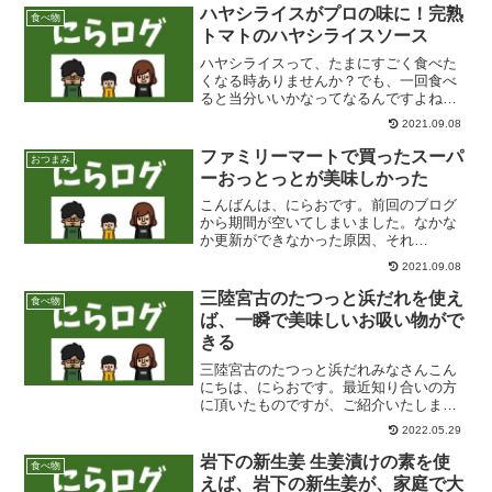
ハヤシライスがプロの味に！完熟
食べ物
トマトのハヤシライスソース
ハヤシライスって、たまにすごく食べた
くなる時ありませんか？でも、一回食べ
ると当分いいかなってなるんですよね。
笑 いつもお世話になっております、にら
2021.09.08
おです。暖かくて最高の土日でしたの
で、どこかお出かけになった方も多いの
ファミリーマートで買ったスーパ
おつまみ
ではないでしょうか？花粉...
ーおっとっとが美味しかった
こんばんは、にらおです。前回のブログ
から期間が空いてしまいました。なかな
か更新ができなかった原因、それ
は・・・田植えです(笑)。なかなか見れな
2021.09.08
い、田植機が苗を植えているところ。動
画でどうぞ！ pic.twitter.com/Cj0p0rRP...
三陸宮古のたつっと浜だれを使え
食べ物
ば、一瞬で美味しいお吸い物がで
きる
三陸宮古のたつっと浜だれみなさんこん
にちは、にらおです。最近知り合いの方
に頂いたものですが、ご紹介いたしま
す。それはこれ！たつっと浜だれ使いか
2022.05.29
けです、すみません。最初に写真を撮っ
ておりませんでした。たつっと浜だれと
岩下の新生姜 生姜漬けの素を使
食べ物
は簡単に言うと濃縮されたカ...
えば、岩下の新生姜が、家庭で大