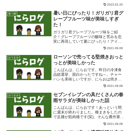
らお昼過ぎ。最高の休日を過ごすことが
2023.02.20
できました！(笑)お昼ご飯にあるものを食
べました。それがこれ！クノールのイン
暑い日にぴったり！ガリガリ君グ
食べ物
スタントリゾット（ペ...
レープフルーツ味が美味しすぎ
た！
ガリガリ君グレープフルーツ味をご紹
介！グレープフルーツの酸味と苦みを忠
実に再現していて夏にぴったり！アイス
ボックスとガリガリ君がコレボしたとい
2021.09.08
っても過言ではない！そんなお味です
ローソンで売ってる堅焼きおっと
おつまみ
っとが美味しかった
こんばんは、にらおです。昨日の冷凍食
品総選挙、面白かったですね～。チャー
ハンも美味しいですが、にらおは焼きお
にぎり派です。でも1位を選ぶなら
2021.09.08
ば・・・ これですね(笑)。
子供のころ大好きで、よくお弁当に入れ
セブンイレブンの具だくさんの春
おつまみ
てもらっていました。未だ...
雨サラダが美味しかった話
こんばんは、にらおです！あっという間
に週末が終わりました。種まきをしたの
で足腰が筋肉痛です(笑)。そんな農作業の
記事、米作り紹介企画第2弾『種まき』編
2021.09.08
も是非ご覧ください。
www.niraoblog.com さて、酒飲みたいけ