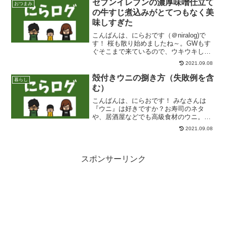
セブンイレブンの濃厚味噌仕立て
おつまみ
ど太りたくないア...
の牛すじ煮込みがとてつもなく美
味しすぎた
こんばんは、にらおです（＠niralog)で
す！ 桜も散り始めましたね～。GWもす
ぐそこまで来ているので、ウキウキして
いる方もいるのではないでしょうか？
2021.09.08
(笑)。 さて、ここ最近『ブログのネタの
ため』というのを口実に、飲んでばっか
殻付きウニの捌き方（失敗例を含
暮らし
りのにらおで...
む）
こんばんは、にらおです！ みなさんは
『ウニ』は好きですか？お寿司のネタ
や、居酒屋などでも高級食材のウニ。美
味しいですよね～。にらおはウニ大好き
2021.09.08
です。 そんな中、先日にらお父が気仙沼
のほうに旅行に行きまして、お土産にな
んと生きているウニを買っ...
スポンサーリンク