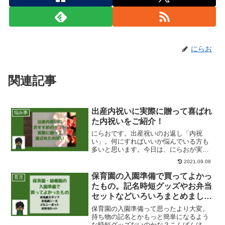
にらお
関連記事
出産内祝いに実際に贈って喜ばれ
悩み事
た内祝いをご紹介！
にらおです。出産祝いのお返し「内祝
い」。何にすればいいか悩んでいる方も
多いと思います。今日は、にらおが実際
に悩みに悩んで選び、なおかつ好評だっ
2021.09.08
た内祝いの品々をご紹介していきます。
はじめににらおが住んでいる田舎では、
保育園の入園準備で買ってよかっ
育児
子供が産まれるとそれはそれ...
たもの。記名時短グッズやお弁当
セットなどいろいろまとめまし
た。
保育園の入園準備って思ったより大変。
持ち物の記名とかもっと簡単になるよう
な時短グッズないのかな？こんばんは、