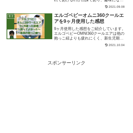
ています。一ヶ月経った娘の沐浴の様子
2021.09.08
産まれたばかりの新生児は抵抗力が弱い
ため、大人と一緒には入浴できません。
エルゴベビーオムニ360クールエ
育児
そのため「沐浴」と言っ...
アを9ヶ月使用した感想
9ヶ月使用した感想をご紹介しています。
エルゴベビーOMNI360クールエアは他の
抱っこ紐よりも疲れにくく、新生児期だ
けでなく成長してもずっと使い続けられ
2021.10.04
る素晴らしい抱っこ紐です。
スポンサーリンク