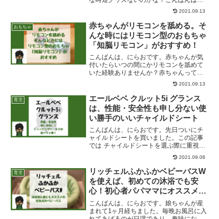
にらおです。にらおの娘は現在1歳7ヶ
2021.09.13
月。やっと歩き始めた1歳の頃から保育園
に通い始めてもう半年以上が経ちまし
赤ちゃんがリモコンを舐める。そ
おもちゃ
た。最初はドタバタだった...
んな時にはリモコン型のおもちゃ
「知脳リモコン」がおすすめ！
こんばんは、にらおです。赤ちゃんが気
付いたらいつの間にかリモコンを舐めて
いた経験ありませんか？赤ちゃんってリ
モコンとかスマホとか大好きですよね。
2021.09.13
にらおの娘ちゃんが6ヶ月の頃、たしかず
りばいが始まった頃のこと。気づくとい
エールベベ クルット5i グランス
育児
つの間にかリモコンをベ...
は、性能・安全性も申し分ない使
い勝手のいいチャイルドシート
こんばんは、にらおです。先日ついにチ
ャイルドシートを買いました。この記事
では チャイルドシートを選ぶ際に重視し
たこと エールベベのクルット5i グランス
2021.09.08
のご紹介をご紹介しています。たくさん
ありすぎて悩むチャイルドシートいや
リッチェルふかふかベビーバスW
育児
ー、本当に悩みまし...
を使えば、初めての沐浴でも安
心！初心者パパママにオススメの
ベビーバス。
こんばんは、にらおです。娘ちゃんが産
まれて1ヶ月経ちました。毎晩お風呂に入
れてあげるのが日課であり、趣味になっ