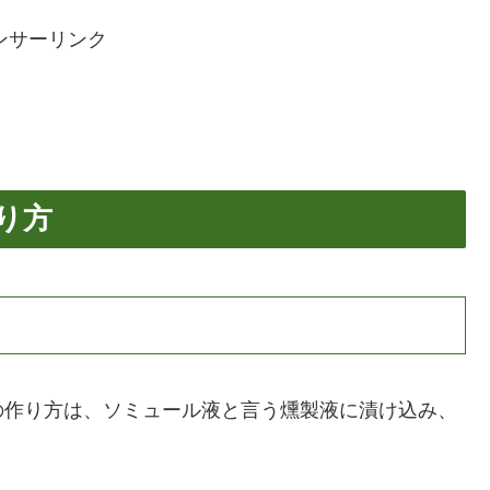
ンサーリンク
り方
の作り方は、ソミュール液と言う燻製液に漬け込み、
。