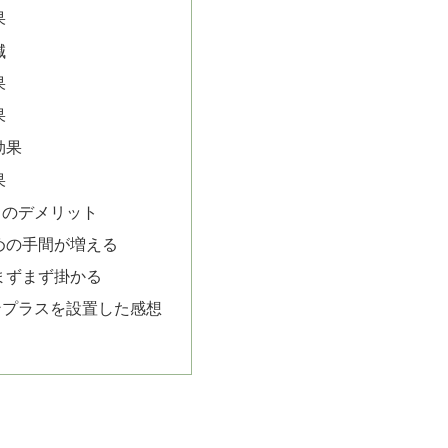
果
減
果
果
効果
果
スのデメリット
めの手間が増える
まずまず掛かる
ンプラスを設置した感想