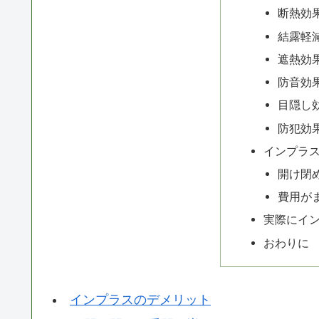
断熱効
結露軽
遮熱効
防音効
目隠し
防犯効
インプラ
開け閉
費用が
実際にイ
おわりに
インプラスのデメリット