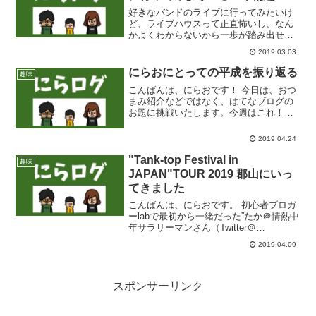
好きなバンドのライブに行ってみたいけ
ど、ライブハウスって正直怖いし、なん
かよくわからないから一歩が踏み出せな
い・・・ こんにちは、にらおです。前回
2019.03.03
の記事でおすすめバンド紹介第一弾「ヤ
バイTシャツ屋さん」について書きまし
にらおにとっての平成を振り返る
趣味
た。www.nirao...
こんばんは、にらおです！ 今日は、おつ
まみ紹介などではなく、はてなブログの
お題に挑戦いたします。今週はこれ！今
週のお題「平成を振り返る」ついに元号
改正が来週に迫ってきました。にらおに
2019.04.24
とって平成がどんな感じだったか、つら
つらと書いていきます！...
"Tank-top Festival in
趣味
JAPAN"TOUR 2019 郡山にいっ
てきました
こんばんは、にらおです。 初心者ブロガ
ーlabで最初から一緒だった”たか＠情熱中
年サラリーマンさん（Twitter＠
4121takab）”に、にらおに向けての熱い
2019.04.09
記事を書いていただきました。はてなブ
ログに投稿しました #はてなブログ #初
心...
スポンサーリンク