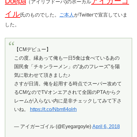
Doepa
アイガーゴ
（アイリフドーパ)のボーカル
イル
氏のものでした。
ご本人
がTwitterで宣言していま
した。
【CMデビュー】
この度、縁あって俺も一日5食は食べているあの
国民食「チキンラーメン」の”あのフレーズ”を陽
気に歌わせて頂きました♪
さすが日清。俺を起用する時点でスーパー攻めて
るCMなのでTVオンエアされて全国のPTAからク
レームが入らない内に是非チェックしてみて下さ
いね。
https://t.co/Nbmfi4olrh
— アイガーゴイル (@Eyegargoyle)
April 6, 2018