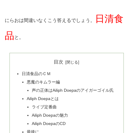
日清食
にらおは間違いなくこう答えるでしょう。
品
と。
目次
日清食品のＣＭ
悪魔のキムラー編
声の正体はAiliph Doepaのアイガーゴイル氏
Ailiph Doepaとは
ライブ定番曲
Ailiph Doepaの魅力
Ailiph DoepaのCD
最後に