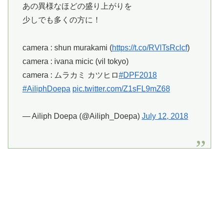
あの異様なほどの盛り上がりを
少しでも多くの方に！
camera : shun murakami (
https://t.co/RVlTsRclcf
)
camera : ivana micic (vil tokyo)
camera : ムラカミ カツヒロ
#DPF2018
#AiliphDoepa
pic.twitter.com/Z1sFL9mZ68
— Ailiph Doepa (@Ailiph_Doepa)
July 12, 2018