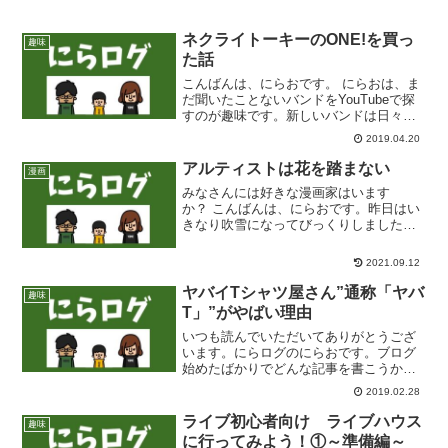
ネクライトーキーのONE!を買っ
趣味
た話
こんばんは、にらおです。 にらおは、ま
だ聞いたことないバンドをYouTubeで探
すのが趣味です。新しいバンドは日々増
えていきますし、今はMV（ミュージック
2019.04.20
ビデオ）が簡単にみられる時代なので、
音楽シーンの流行りに乗り遅れないよう
アルティストは花を踏まない
漫画
に定期的に情報...
みなさんには好きな漫画家はいます
か？ こんばんは、にらおです。昨日はい
きなり吹雪になってびっくりしました。
梅の花と雪のコラボレーションはそれは
それは綺麗でした。こういうのを「風情
2021.09.12
がある」て言うのでしょうね。そんな風
情のかけらもなく、「さみー...
ヤバイTシャツ屋さん”通称「ヤバ
趣味
T」”がやばい理由
いつも読んでいただいてありがとうござ
います。にらログのにらおです。ブログ
始めたばかりでどんな記事を書こうか迷
走しておりますが、今回は私の好きなバ
2019.02.28
ンドをご紹介したいと思います。 好きな
バンド第一弾ヤバイTシャツ屋さん につ
ライブ初心者向け ライブハウス
趣味
いて書いていきます。...
に行ってみよう！①～準備編～